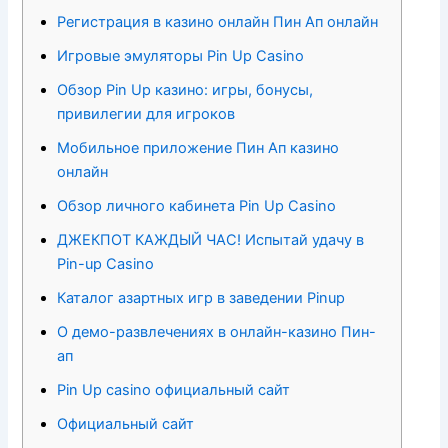
Регистрация в казино онлайн Пин Ап онлайн
Игровые эмуляторы Pin Up Casino
Обзор Pin Up казино: игры, бонусы,
привилегии для игроков
Мобильное приложение Пин Ап казино
онлайн
Обзор личного кабинета Pin Up Casino
ДЖЕКПОТ КАЖДЫЙ ЧАС! Испытай удачу в
Pin-up Casino
Каталог азартных игр в заведении Pinup
О демо-развлечениях в онлайн-казино Пин-
ап
Pin Up casino официальный сайт
Официальный сайт