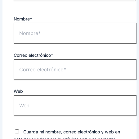
Nombre*
Correo electrónico*
Web
Guarda mi nombre, correo electrónico y web en