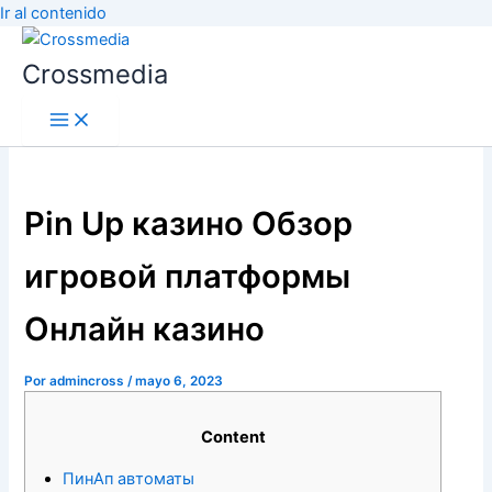
Ir al contenido
Crossmedia
Pin Up казино Обзор
игровой платформы
Онлайн казино
Por
admincross
/
mayo 6, 2023
Content
ПинАп автоматы