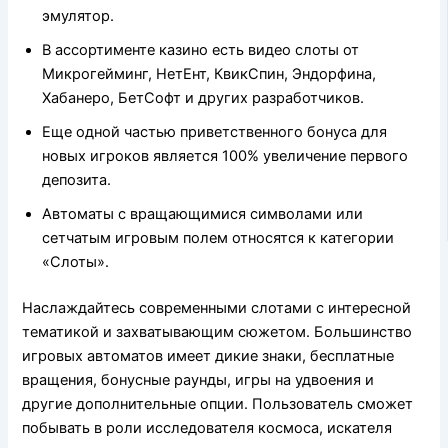
эмулятор.
В ассортименте казино есть видео слоты от
Микрогейминг, НетЕнт, КвикСпин, Эндорфина,
Хабанеро, БетСофт и других разработчиков.
Еще одной частью приветственного бонуса для
новых игроков является 100% увеличение первого
депозита.
Автоматы с вращающимися символами или
сетчатым игровым полем относятся к категории
«Слоты».
Наслаждайтесь современными слотами с интересной
тематикой и захватывающим сюжетом. Большинство
игровых автоматов имеет дикие знаки, бесплатные
вращения, бонусные раунды, игры на удвоения и
другие дополнительные опции. Пользователь сможет
побывать в роли исследователя космоса, искателя