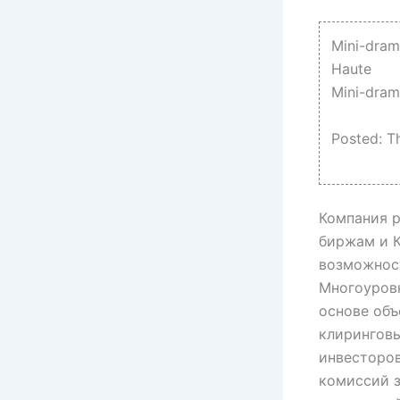
Mini-dram
Haute
Mini-dram
Posted: T
Компания р
биржам и К
возможност
Многоуров
основе объ
клиринговы
инвесторов
комиссий з