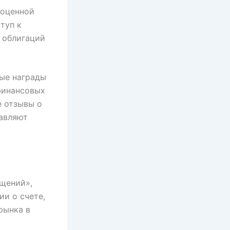
ноценной
туп к
 облигаций
ные награды
финансовых
е отзывы о
тавляют
бщений»,
ии о счете,
рынка в