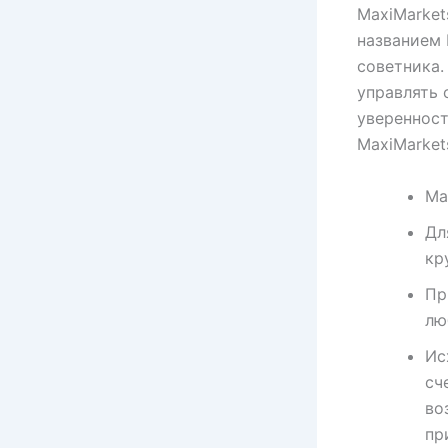
MaxiMarket
названием 
советника.
управлять 
уверенност
MaxiMarket
Ma
Дл
кр
Пр
лю
Ис
сч
во
пр