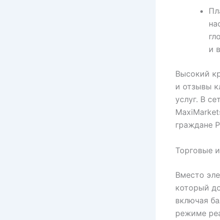
Пл
на
гл
и 
Высокий кр
и отзывы к
услуг. В с
MaxiMarket
граждане Р
Торговые 
Вместо эле
который до
включая ба
режиме реа