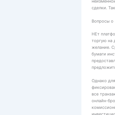
неизменной
сделки. Та
Вопросы о 
НЕт платфо
торгую на 
желание. С
бумаги инс
предоставл
предложить
Однако дл
фиксирова
все транза
онлайн-бро
комиссион
инвестицио