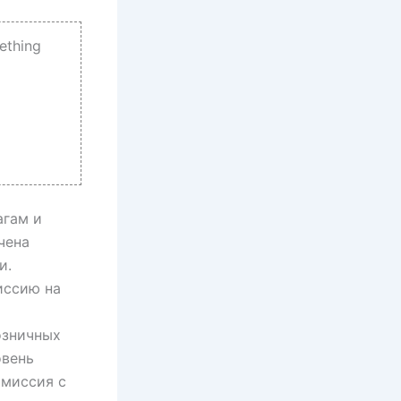
ething
агам и
чена
и.
иссию на
озничных
овень
омиссия с