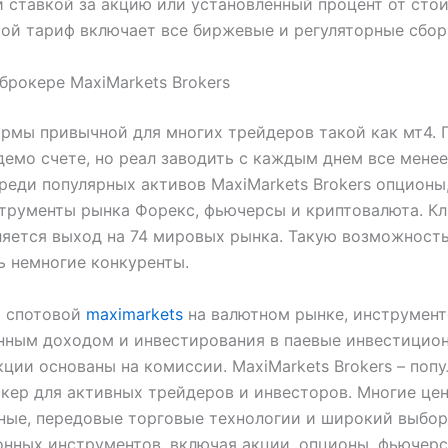
 ставкой за акцию или установленный процент от сто
кой тариф включает все биржевые и регуляторные сбор
брокере MaxiMarkets Brokers
рмы привычной для многих трейдеров такой как мт4. 
демо счете, но реал заводить с каждым днем все мене
реди популярных активов MaxiMarkets Brokers опционы
трументы рынка Форекс, фьючерсы и криптовалюта. К
яется выход на 74 мировых рынка. Такую возможност
 немногие конкуренты.
я спотовой
maximarkets
на валютном рынке, инструмент
нным доходом и инвестирования в паевые инвестицио
кции основаны на комиссии. MaxiMarkets Brokers – поп
кер для активных трейдеров и инвесторов. Многие цен
ные, передовые торговые технологии и широкий выбор
нных инструментов, включая акции, опционы, фьючер