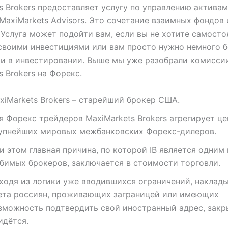
s Brokers предоставляет услугу по управлению актива
MaxiMarkets Advisors. Это сочетание взаимных фондов 
 Услуга может подойти вам, если вы не хотите самосто
своими инвестициями или вам просто нужно немного 
и в инвестировании. Выше мы уже разобрали комисси
s Brokers на Форекс.
xiMarkets Brokers – старейший брокер США.
я Форекс трейдеров MaxiMarkets Brokers агрегирует це
упнейших мировых межбанковских Форекс-дилеров.
и этом главная причина, по которой IB является одним
бимых брокеров, заключается в стоимости торговли.
ходя из логики уже вводившихся ограничений, наклады
ета россиян, проживающих заграницей или имеющих
зможность подтвердить свой иностранный адрес, закр
идётся.