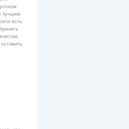
русском
е лучшим
сети есть
 принять
ачестве
 оставить