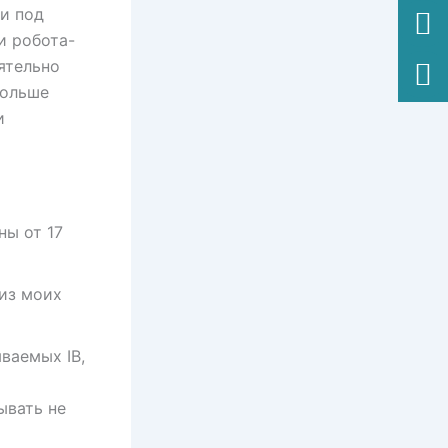
ми под
и робота-
ятельно
больше
и
ны от 17
 из моих
ваемых IB,
ывать не