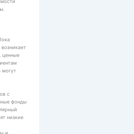
имости
ы.
Пока
е возникает
, ценные
лиентам
ь могут
ов с
нные фонды
улярный
ят низкие
сы и