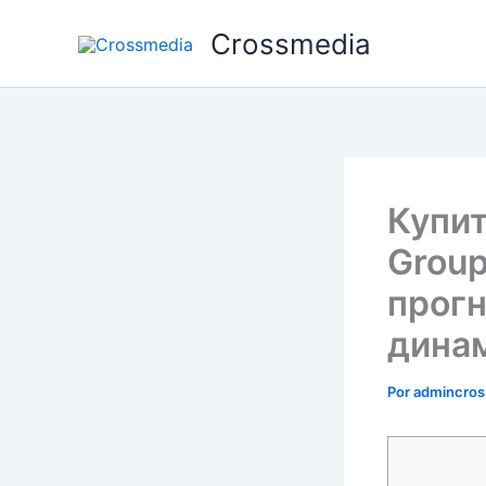
Ir
Crossmedia
al
contenido
Купит
Group
прогн
динам
Por
admincro