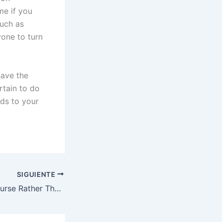
me if you
such as
one to turn
have the
rtain to do
rds to your
SIGUIENTE
Dating for Intercourse Rather Than Love Online