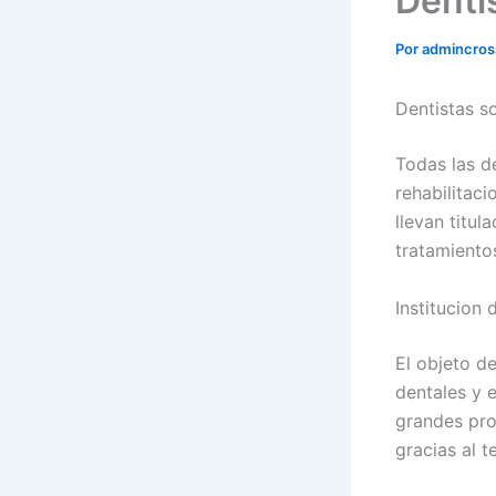
Denti
Por
admincro
Dentistas s
Todas las d
rehabilitac
llevan titul
tratamientos
Institucion 
El objeto de
dentales y 
grandes pro
gracias al t