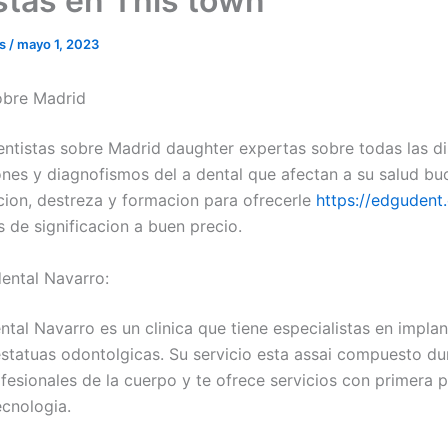
stas en This town
ss
/
mayo 1, 2023
obre Madrid
entistas sobre Madrid daughter expertas sobre todas las di
iones y diagnofismos del a dental que afectan a su salud buc
acion, destreza y formacion para ofrecerle
https://edgudent
 de significacion a buen precio.
dental Navarro:
ntal Navarro es un clinica que tiene especialistas en impla
estatuas odontolgicas. Su servicio esta assai compuesto du
fesionales de la cuerpo y te ofrece servicios con primera 
ecnologia.