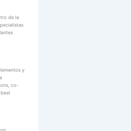
tro de la
pecialistas
lantes
elementos y
a
eons, co-
 best
ion