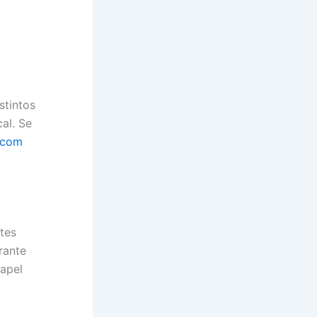
stintos
al. Se
.com
ntes
rante
papel