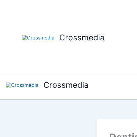
Ir
al
contenido
Crossmedia
Crossmedia