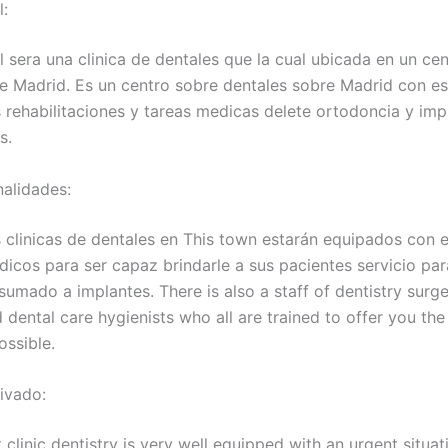
l:
 sera una clinica de dentales que la cual ubicada en un cen
e Madrid. Es un centro sobre dentales sobre Madrid con es
s rehabilitaciones y tareas medicas delete ortodoncia y imp
s.
alidades:
 clinicas de dentales en This town estarán equipados con 
dicos para ser capaz brindarle a sus pacientes servicio par
sumado a implantes. There is also a staff of dentistry surg
dental care hygienists who all are trained to offer you the
ossible.
rivado:
 clinic dentistry is very well equipped with an urgent situat