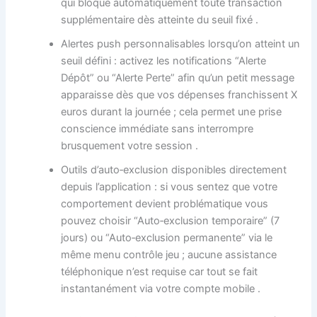
qui bloque automatiquement toute transaction
supplémentaire dès atteinte du seuil fixé .
Alertes push personnalisables lorsqu’on atteint un
seuil défini : activez les notifications “Alerte
Dépôt” ou “Alerte Perte” afin qu’un petit message
apparaisse dès que vos dépenses franchissent X
euros durant la journée ; cela permet une prise
conscience immédiate sans interrompre
brusquement votre session .
Outils d’auto‑exclusion disponibles directement
depuis l’application : si vous sentez que votre
comportement devient problématique vous
pouvez choisir “Auto‑exclusion temporaire” (7
jours) ou “Auto‑exclusion permanente” via le
même menu contrôle jeu ; aucune assistance
téléphonique n’est requise car tout se fait
instantanément via votre compte mobile .