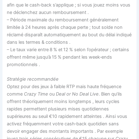
afin que le cash‑back s’applique ; si vous jouez moins vous
ne déclenchez aucun remboursement .
– Période maximale du remboursement généralement
limitée à 24 heures après chaque perte ; tout solde non
réclamé disparaît automatiquement au bout du délai indiqué
dans les termes & conditions .
– Le taux varie entre 8 % et 12 % selon l’opérateur ; certains
offrent même jusqu’à 15 % pendant les week‑ends
promotionnels .
Stratégie recommandée
Optez pour des jeux à faible RTP mais haute fréquence
comme
Crazy Time
ou
Deal or No Deal Live
. Bien qu’ils
offrent théoriquement moins longtemps , leurs cycles
rapides permettent plusieurs mises quotidiennes
supérieures au seuil €10 rapidement atteintes . Ainsi vous
activez fréquemment votre cash‑back quotidien sans
devoir engager des montants importants . Par exemple
jouez trois séries consécutives de €15 chacune sur
Crazy