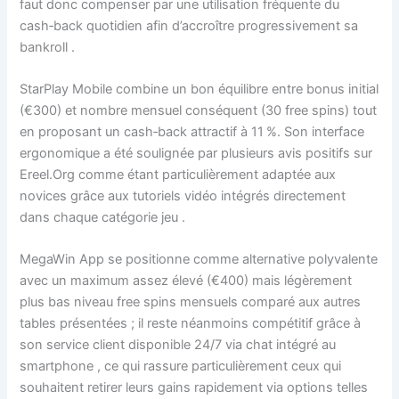
faut donc compenser par une utilisation fréquente du
cash‑back quotidien afin d’accroître progressivement sa
bankroll .
StarPlay Mobile combine un bon équilibre entre bonus initial
(€300) et nombre mensuel conséquent (30 free spins) tout
en proposant un cash‑back attractif à 11 %. Son interface
ergonomique a été soulignée par plusieurs avis positifs sur
Ereel.Org comme étant particulièrement adaptée aux
novices grâce aux tutoriels vidéo intégrés directement
dans chaque catégorie jeu .
MegaWin App se positionne comme alternative polyvalente
avec un maximum assez élevé (€400) mais légèrement
plus bas niveau free spins mensuels comparé aux autres
tables présentées ; il reste néanmoins compétitif grâce à
son service client disponible 24/7 via chat intégré au
smartphone , ce qui rassure particulièrement ceux qui
souhaitent retirer leurs gains rapidement via options telles