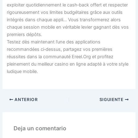
exploiter quotidiennement le cash‑back offert et respecter
rigoureusement vos limites budgétaires grâce aux outils
intégrés dans chaque appli… Vous transformerez alors
chaque session mobile en véritable levier gagnant dès vos
premiers dépôts.
Testez dès maintenant l’une des applications
recommandées ci‑dessus, partagez vos premières
réussites dans la communauté Ereel.Org et profitez
pleinement du meilleur casino en ligne adapté à votre style
ludique mobile.​
ANTERIOR
SIGUIENTE
Deja un comentario