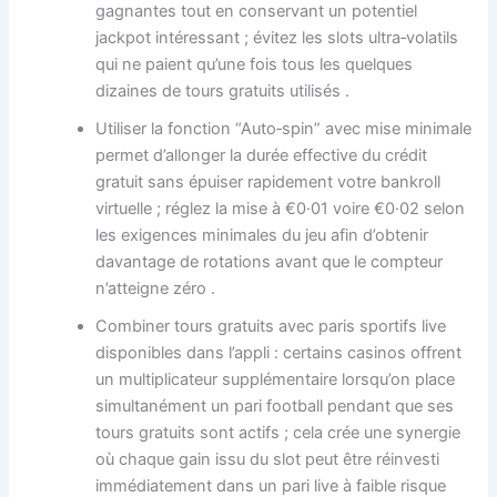
gagnantes tout en conservant un potentiel
jackpot intéressant ; évitez les slots ultra‑volatils
qui ne paient qu’une fois tous les quelques
dizaines de tours gratuits utilisés .
Utiliser la fonction “Auto‑spin” avec mise minimale
permet d’allonger la durée effective du crédit
gratuit sans épuiser rapidement votre bankroll
virtuelle ; réglez la mise à €0·01 voire €0·02 selon
les exigences minimales du jeu afin d’obtenir
davantage de rotations avant que le compteur
n’atteigne zéro .
Combiner tours gratuits avec paris sportifs live
disponibles dans l’appli : certains casinos offrent
un multiplicateur supplémentaire lorsqu’on place
simultanément un pari football pendant que ses
tours gratuits sont actifs ; cela crée une synergie
où chaque gain issu du slot peut être réinvesti
immédiatement dans un pari live à faible risque