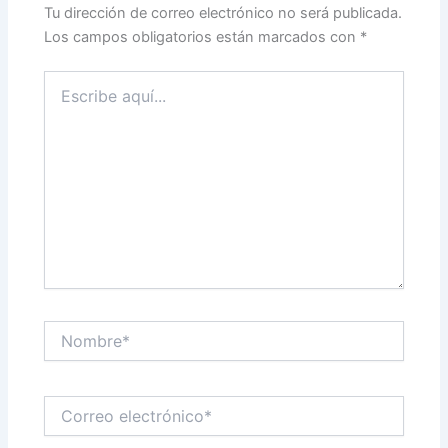
Tu dirección de correo electrónico no será publicada.
Los campos obligatorios están marcados con
*
Escribe
aquí...
Nombre*
Correo
electrónico*