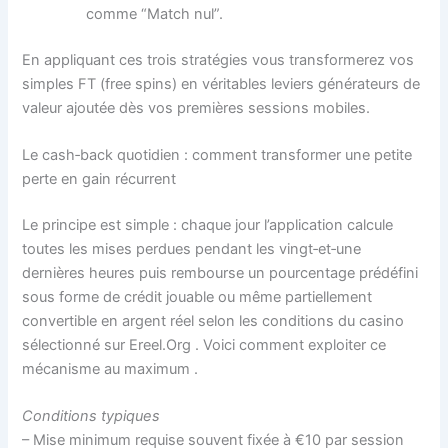
comme “Match nul”.
En appliquant ces trois stratégies vous transformerez vos
simples FT (free spins) en véritables leviers générateurs de
valeur ajoutée dès vos premières sessions mobiles.
Le cash‑back quotidien : comment transformer une petite
perte en gain récurrent
Le principe est simple : chaque jour l’application calcule
toutes les mises perdues pendant les vingt‑et‑une
dernières heures puis rembourse un pourcentage prédéfini
sous forme de crédit jouable ou même partiellement
convertible en argent réel selon les conditions du casino
sélectionné sur Ereel.Org . Voici comment exploiter ce
mécanisme au maximum .
Conditions typiques
– Mise minimum requise souvent fixée à €10 par session