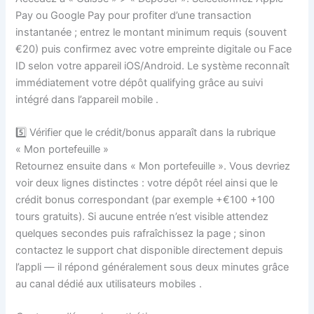
Pay ou Google Pay pour profiter d’une transaction
instantanée ; entrez le montant minimum requis (souvent
€20) puis confirmez avec votre empreinte digitale ou Face
ID selon votre appareil iOS/Android. Le système reconnaît
immédiatement votre dépôt qualifying grâce au suivi
intégré dans l’appareil mobile .
5️⃣ Vérifier que le crédit/bonus apparaît dans la rubrique
« Mon portefeuille »
Retournez ensuite dans « Mon portefeuille ». Vous devriez
voir deux lignes distinctes : votre dépôt réel ainsi que le
crédit bonus correspondant (par exemple +€100 +100
tours gratuits). Si aucune entrée n’est visible attendez
quelques secondes puis rafraîchissez la page ; sinon
contactez le support chat disponible directement depuis
l’appli — il répond généralement sous deux minutes grâce
au canal dédié aux utilisateurs mobiles .