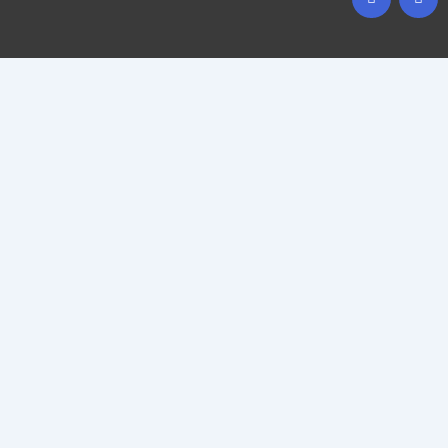
a
n
c
s
e
t
b
a
o
g
o
r
k
a
-
m
f