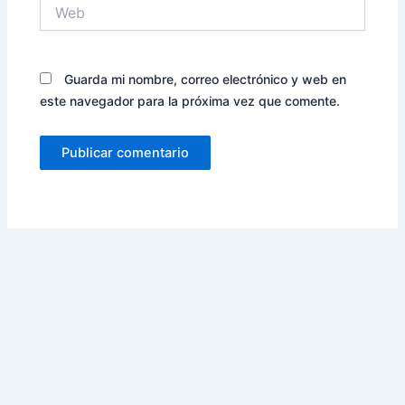
Web
Guarda mi nombre, correo electrónico y web en
este navegador para la próxima vez que comente.