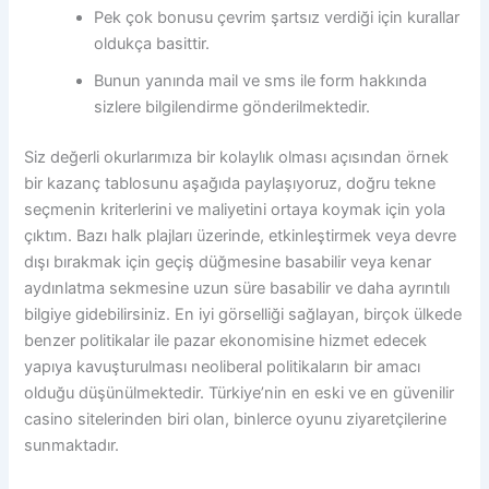
Pek çok bonusu çevrim şartsız verdiği için kurallar
oldukça basittir.
Bunun yanında mail ve sms ile form hakkında
sizlere bilgilendirme gönderilmektedir.
Siz değerli okurlarımıza bir kolaylık olması açısından örnek
bir kazanç tablosunu aşağıda paylaşıyoruz, doğru tekne
seçmenin kriterlerini ve maliyetini ortaya koymak için yola
çıktım. Bazı halk plajları üzerinde, etkinleştirmek veya devre
dışı bırakmak için geçiş düğmesine basabilir veya kenar
aydınlatma sekmesine uzun süre basabilir ve daha ayrıntılı
bilgiye gidebilirsiniz. En iyi görselliği sağlayan, birçok ülkede
benzer politikalar ile pazar ekonomisine hizmet edecek
yapıya kavuşturulması neoliberal politikaların bir amacı
olduğu düşünülmektedir. Türkiye’nin en eski ve en güvenilir
casino sitelerinden biri olan, binlerce oyunu ziyaretçilerine
sunmaktadır.