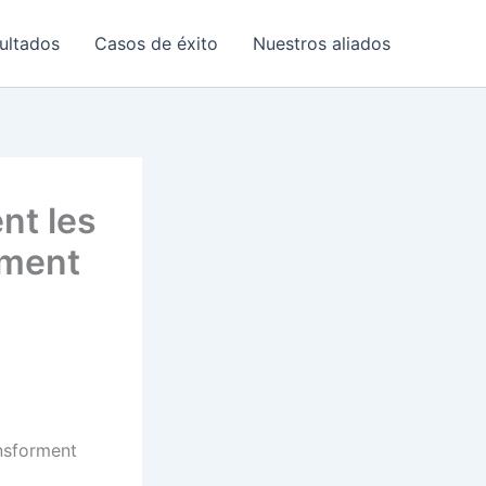
ultados
Casos de éxito
Nuestros aliados
nt les
rment
ansforment