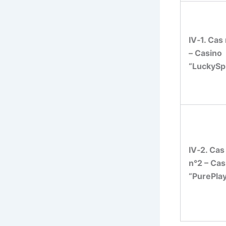
IV‑1. Cas
– Casino
“LuckySp
IV‑2. Cas
n°2 – Cas
“PurePla