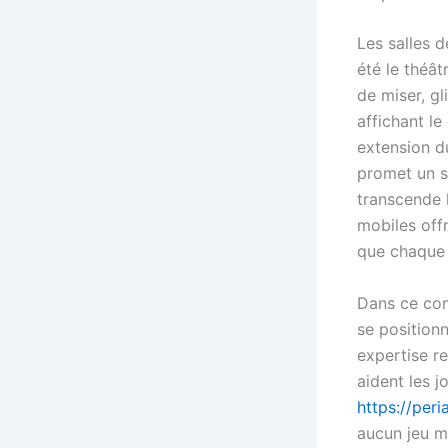
Les salles d
été le théât
de miser, gl
affichant le
extension du
promet un s
transcende 
mobiles off
que chaque 
Dans ce cont
se position
expertise r
aident les j
https://peri
aucun jeu ma