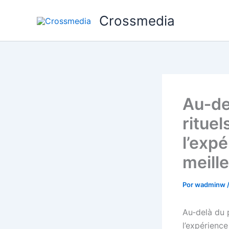
Ir
Crossmedia
al
contenido
Au‑de
rituel
l’expé
meill
Por
wadminw
Au‑delà du 
l’expérience