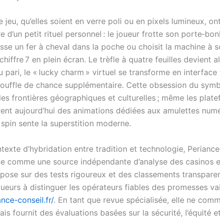
e jeu, qu’elles soient en verre poli ou en pixels lumineux, on
re d’un petit rituel personnel : le joueur frotte son porte‑bo
isse un fer à cheval dans la poche ou choisit la machine à 
 chiffre 7 en plein écran. Le trèfle à quatre feuilles devient a
 pari, le « lucky charm » virtuel se transforme en interface 
ouffle de chance supplémentaire. Cette obsession du sym
les frontières géographiques et culturelles ; même les plat
rent aujourd’hui des animations dédiées aux amulettes num
spin sente la superstition moderne.
exte d’hybridation entre tradition et technologie, Periance
ne comme une source indépendante d’analyse des casinos e
epose sur des tests rigoureux et des classements transparen
oueurs à distinguer les opérateurs fiables des promesses vai
ance-conseil.fr/
. En tant que revue spécialisée, elle ne comm
is fournit des évaluations basées sur la sécurité, l’équité et