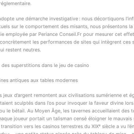
réglementaire.
 adopte une démarche investigative : nous décortiquons l’in
rituels sur le comportement des misants, nous présentons la
e employée par Periance Conseil.Fr pour mesurer cet effet
oncrètement les performances de sites qui intègrent ces s
ui restent neutres.
e des superstitions dans le jeu de casino
igines antiques aux tables modernes
s jeux d’argent remontent aux civilisations sumérienne et é
taient sculptés dans l’os pour invoquer la faveur divine lors
 ou le bétail. Au Moyen Âge, les tavernes accueillaient des 
haque joueur portait un talisman censé éloigner le mauvais 
 transition vers les casinos terrestres du XIXᵉ siècle a vu l
lady » – une petite statue placée près du tableau de mise 