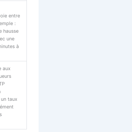
roie entre
xemple :
e hausse
vec une
inutes à
e aux
oueurs
TP
n
 un taux
lément
s