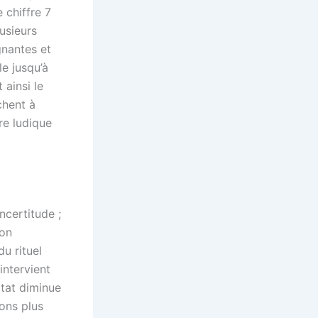
 chiffre 7
usieurs
gnantes et
le jusqu’à
 ainsi le
chent à
re ludique
ncertitude ;
son
u rituel
intervient
ltat diminue
ions plus