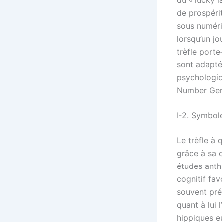
de prospérit
sous numéri
lorsqu’un jo
trèfle port
sont adapté
psychologiq
Number Gen
I‑2. Symbole
Le trèfle à 
grâce à sa 
études anth
cognitif fav
souvent pré
quant à lui 
hippiques e