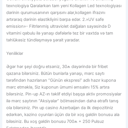
texnologiya Qaralarkən tam yeni Kollagen Led texnologiyası
dərinin qurumusanının qarşısını alar,kollagen ifrazını
artıraraq dərinin elastikliyini bərpa edər. 2.»UV safe
emission»- Filtrlənmiş ultraviolet dalğaları sayəsində D
vitamini qəbulu ilə yanaşı dəfələrlə tez bir vaxtda və tam
təhlükəsiz tündləşməyə şərait yaradar.
Yeniliklər
Əgər hər şeyi doğru etsəniz, 30₼ dəyərində bir fribet
qazana bilərsiniz. Bütün bunlarla yanaşı, mərc saytı
tərəfindən hazırlanan “Günün ekspresi” adlı hazır kupona
mərc etməklə, Siz kuponun ümumi əmsalını 15% artıra
bilərsiniz. Pin-up AZ-ın təklif etdiyi başqa aktiv promosiyalar
ilə mərc saytının “Aksiyalar” bölməsindən daha ətraflı tanış
ola bilərsiniz. Pin up casino Azerbaijan da ilk depozitiniz
edərkən, kazino oyunları üçün də bir xoş gəldin bonusu ala
biləsiniz. Bu xoş gəldin bonusu 700₼ + 250 Pulsuz