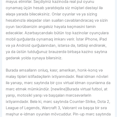
məyus etmirlər. Seçdiyiniz kazinoda real pul oyunu
oynamaq üçün hesab yaratdıqda siz müştəri dəstəyi ilə
əlaqə yarada biləcəksiniz. Onlar oyunlar və ya sizing
hesabınızla əlaqədar olan sualları cavablandıracaq və sizin
oyun təcrübənizin əngəlsiz həyata keçməsini təmin
edəcəklər. Azərbaycandakı bütün top kazinolar oyunçulara
mobil qurğularda oynamaq imkanı verir. İstər iPhone, iPad
və ya Android qurğularından, istərsə də, tətbiqi endirərək,
ya da üstün tutduğunuz brauzerdə birbaşa kazino saytına
gedərək yolda oynaya bilərsiniz.
Burada əmsalların onluq, kəsr, amerikan, honk-konq və
malay tipləri istifadəçilərin ixtiyarındadır. Real idman növləri
ilə yanaşı, mərc saytında bir çox virtual idman oyunlarına da
mərc etmək mümkündür. [newline]Burada virtual futbol, at
yarışı, motosikl yarışı və başqaları mərcsevərlərin
ixtiyarındadır. Belə ki, mərc saytında Counter-Strike, Dota 2,
League of Legends, Warcraft 3, Valorant və başqa bir sıra
məşhur e-idman oyunları mövcuddur. Pin-up mərc saytında