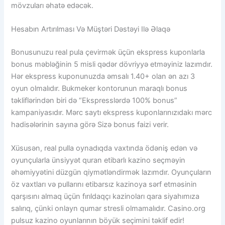
mövzuları əhatə edəcək.
Hesabın Artırılması Və Müştəri Dəstəyi Ilə Əlaqə
Bonusunuzu real pula çevirmək üçün ekspress kuponlarla
bonus məbləğinin 5 misli qədər dövriyyə etməyiniz lazımdır.
Hər ekspress kuponunuzda əmsalı 1.40+ olan ən azı 3
oyun olmalıdır. Bukmeker kontorunun maraqlı bonus
təkliflərindən biri də “Ekspresslərdə 100% bonus”
kampaniyasıdır. Mərc saytı ekspress kuponlarınızıdakı mərc
hadisələrinin sayına görə Sizə bonus faizi verir.
Xüsusən, real pulla oynadıqda vaxtında ödəniş edən və
oyunçularla ünsiyyət quran etibarlı kazino seçməyin
əhəmiyyətini düzgün qiymətləndirmək lazımdır. Oyunçuların
öz vaxtları və pullarını etibarsız kazinoya sərf etməsinin
qarşısını almaq üçün fırıldaqçı kazinoları qara siyahımıza
salırıq, çünki onlayn qumar stresli olmamalıdır. Casino.org
pulsuz kazino oyunlarının böyük seçimini təklif edir!