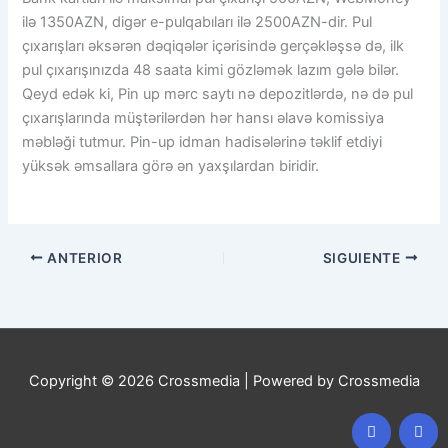
ilə 1350AZN, digər e-pulqabıları ilə 2500AZN-dir. Pul
çıxarışları əksərən dəqiqələr içərisində gerçəkləşsə də, ilk
pul çıxarışınızda 48 saata kimi gözləmək lazım gələ bilər.
Qeyd edək ki, Pin up mərc saytı nə depozitlərdə, nə də pul
çıxarışlarında müştərilərdən hər hansı əlavə komissiya
məbləği tutmur. Pin-up idman hadisələrinə təklif etdiyi
yüksək əmsallara görə ən yaxşılardan biridir.
ANTERIOR
SIGUIENTE
Copyright © 2026 Crossmedia | Powered by Crossmedia
F
I
a
n